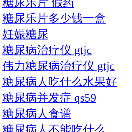
糖尿乐片 假药
糖尿乐片多少钱一盒
妊娠糖尿
糖尿病治疗仪 gtjc
伟力糖尿病治疗仪 gtjc
糖尿病人吃什么水果好
糖尿病并发症 qs59
糖尿病人食谱
糖尿病人不能吃什么